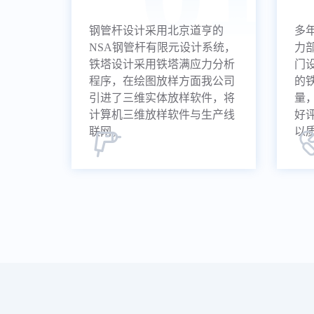
钢管杆设计采用北京道亨的
多
NSA钢管杆有限元设计系统，
力
铁塔设计采用铁塔满应力分析
门
程序，在绘图放样方面我公司
的
引进了三维实体放样软件，将
量
计算机三维放样软件与生产线
好
联网。
以