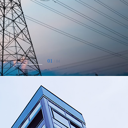
01
/
04