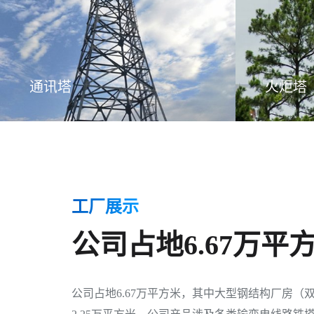
通讯塔
火炬塔
工厂展示
通讯塔
火炬塔
公司占地6.67万平
公司占地6.67万平方米，其中大型钢结构厂房（