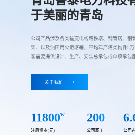
青岛鲁泰电力科技
于美丽的青岛
公司产品涉及各类输变电线路铁塔、钢管塔、钢
架、以及油田用火炬塔等，平均年产塔类构件5万
客需要提供设计、生产、安装总承包或单项承包
关于我们
11800
w
200
6.
注册资本(元)
公司职工
公司占