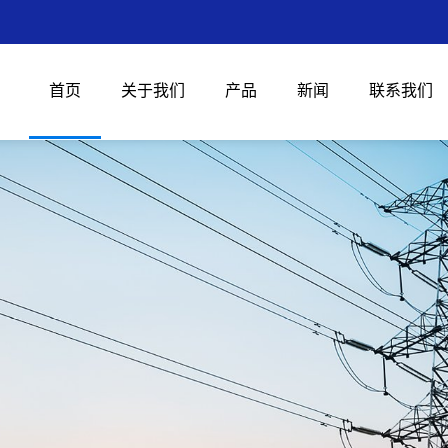
首页
关于我们
产品
新闻
联系我们