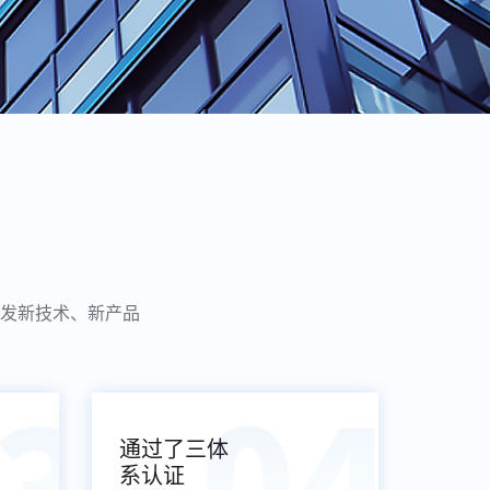
发新技术、新产品
通过了三体
系认证