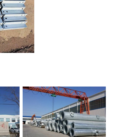
地脚螺栓
地脚螺栓