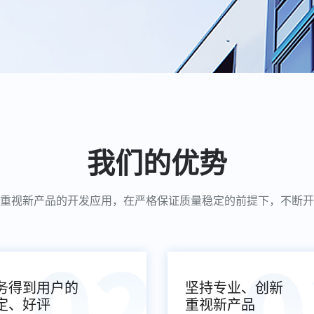
我们的优势
重视新产品的开发应用，在严格保证质量稳定的前提下，不断开
务得到用户的
坚持专业、创新
定、好评
重视新产品