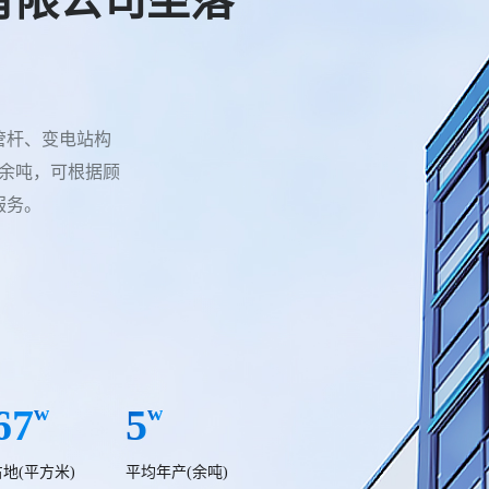
有限公司坐落
管杆、变电站构
余吨，可根据顾
服务。
67
w
5
w
地(平方米)
平均年产(余吨)